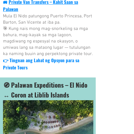
🚐
Private Van Transfers – Kahit Saan sa
Palawan
Mula El Nido patungong Puerto Princesa, Port
Barton, San Vicente at iba pa.
🎯 Kung nais mong mag-snorkeling sa mga
bahura, mag-kayak sa mga lagoon,
magdiwang ng espesyal na okasyon, o
umiwas lang sa mataong lugar — tutulungan
ka naming buuin ang perpektong private tour.
👉
Tingnan ang Lahat ng Opsyon para sa
Private Tours
🧭 Palawan Expeditions – El Nido
↔ Coron at Liblib Islands