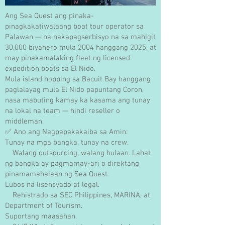
Ang Sea Quest ang pinaka-
pinagkakatiwalaang boat tour operator sa
Palawan — na nakapagserbisyo na sa mahigit
30,000 biyahero mula 2004 hanggang 2025, at
may pinakamalaking fleet ng licensed
expedition boats sa El Nido.
Mula island hopping sa Bacuit Bay hanggang
paglalayag mula El Nido papuntang Coron,
nasa mabuting kamay ka kasama ang tunay
na lokal na team — hindi reseller o
middleman.
✅ Ano ang Nagpapakakaiba sa Amin:
Tunay na mga bangka, tunay na crew.
Walang outsourcing, walang hulaan. Lahat
ng bangka ay pagmamay-ari o direktang
pinamamahalaan ng Sea Quest.
Lubos na lisensyado at legal.
Rehistrado sa SEC Philippines, MARINA, at
Department of Tourism.
Suportang maasahan.