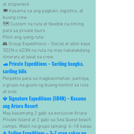
at shipwreck
🍽 Kasama na ang pagkain, logistics, at
buong crew
🗺 Custom na ruta at flexible na timing
para sa private tours
Piliin ang iyong ruta:
👥 Group Expeditions – Social at abot-kaya
3D2N o 4D3N na ruta na may nakatakdang
itinerary at lokal na crew.
🛥
Private Expeditions – Sariling bangka,
sariling bilis
Perpekto para sa magkasintahan, pamilya,
o grupo na gusto ng buong kontrol sa ruta
at oras.
💎
Signature Expeditions (5D4N) – Kasama
ang Ariara Resort
May kasamang 2 gabi sa exclusive Ariara
Private Island at 2 gabi sa Sea Quest beach
camps. Maliit na grupo lamang: 6–18 katao.
⛵
Sailing Expeditions – 3–7 araw sakay ng