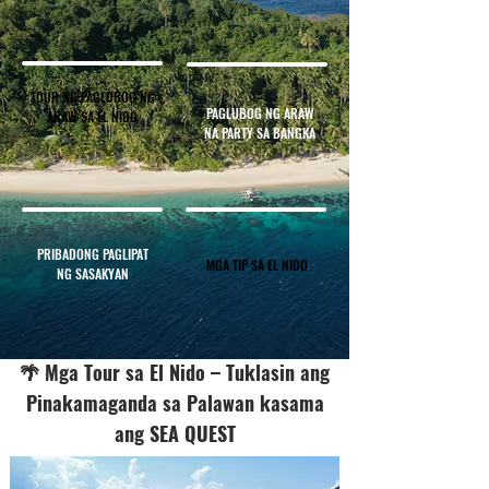
TOUR NG PAGLUBOG NG
PAGLUBOG NG ARAW
ARAW SA EL NIDO
NA PARTY SA BANGKA
PRIBADONG PAGLIPAT
MGA TIP SA EL NIDO
NG SASAKYAN
🌴 Mga Tour sa El Nido – Tuklasin ang
Pinakamaganda sa Palawan kasama
ang SEA QUEST