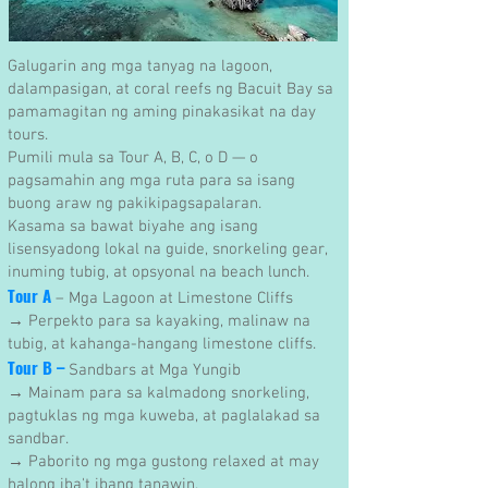
Galugarin ang mga tanyag na lagoon,
dalampasigan, at coral reefs ng Bacuit Bay sa
pamamagitan ng aming pinakasikat na day
tours.
Pumili mula sa Tour A, B, C, o D — o
pagsamahin ang mga ruta para sa isang
buong araw ng pakikipagsapalaran.
Kasama sa bawat biyahe ang isang
lisensyadong lokal na guide, snorkeling gear,
inuming tubig, at opsyonal na beach lunch.
Tour A
– Mga Lagoon at Limestone Cliffs
→ Perpekto para sa kayaking, malinaw na
tubig, at kahanga-hangang limestone cliffs.
Tour B –
Sandbars at Mga Yungib
→ Mainam para sa kalmadong snorkeling,
pagtuklas ng mga kuweba, at paglalakad sa
sandbar.
→ Paborito ng mga gustong relaxed at may
halong iba't ibang tanawin.