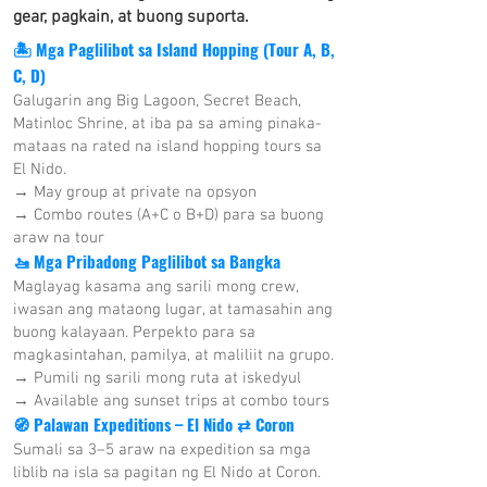
gear, pagkain, at buong suporta.
🏝 Mga Paglilibot sa Island Hopping (Tour A, B,
C, D)
Galugarin ang Big Lagoon, Secret Beach,
Matinloc Shrine, at iba pa sa aming pinaka-
mataas na rated na island hopping tours sa
El Nido.
→ May group at private na opsyon
→ Combo routes (A+C o B+D) para sa buong
araw na tour
🚤 Mga Pribadong Paglilibot sa Bangka
Maglayag kasama ang sarili mong crew,
iwasan ang mataong lugar, at tamasahin ang
buong kalayaan. Perpekto para sa
magkasintahan, pamilya, at maliliit na grupo.
→ Pumili ng sarili mong ruta at iskedyul
→ Available ang sunset trips at combo tours
🧭 Palawan Expeditions – El Nido ⇄ Coron
Sumali sa 3–5 araw na expedition sa mga
liblib na isla sa pagitan ng El Nido at Coron.