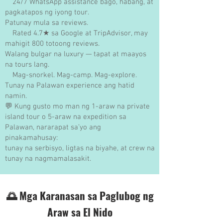
24/7 WhatsApp assistance bago, habang, at
pagkatapos ng iyong tour.
Patunay mula sa reviews.
Rated 4.7★ sa Google at TripAdvisor, may
mahigit 800 totoong reviews.
Walang bulgar na luxury — tapat at maayos
na tours lang.
Mag-snorkel. Mag-camp. Mag-explore.
Tunay na Palawan experience ang hatid
namin.
💬 Kung gusto mo man ng 1-araw na private
island tour o 5-araw na expedition sa
Palawan, nararapat sa’yo ang
pinakamahusay:
tunay na serbisyo, ligtas na biyahe, at crew na
tunay na nagmamalasakit.
🌅 Mga Karanasan sa Paglubog ng
Araw sa El Nido