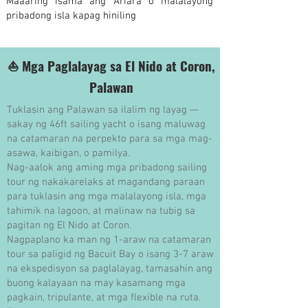
Maaaring isama ang Ariara o malalayong
pribadong isla kapag hiniling
⛵ Mga Paglalayag sa El Nido at Coron,
Palawan
Tuklasin ang Palawan sa ilalim ng layag —
sakay ng 46ft sailing yacht o isang maluwag
na catamaran na perpekto para sa mga mag-
asawa, kaibigan, o pamilya.
Nag-aalok ang aming mga pribadong sailing
tour ng nakakarelaks at magandang paraan
para tuklasin ang mga malalayong isla, mga
tahimik na lagoon, at malinaw na tubig sa
pagitan ng El Nido at Coron.
Nagpaplano ka man ng 1-araw na catamaran
tour sa paligid ng Bacuit Bay o isang 3-7 araw
na ekspedisyon sa paglalayag, tamasahin ang
buong kalayaan na may kasamang mga
pagkain, tripulante, at mga flexible na ruta.