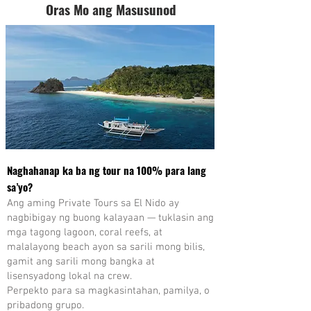
Oras Mo ang Masusunod
Naghahanap ka ba ng tour na 100% para lang
sa’yo?
Ang aming Private Tours sa El Nido ay
nagbibigay ng buong kalayaan — tuklasin ang
mga tagong lagoon, coral reefs, at
malalayong beach ayon sa sarili mong bilis,
gamit ang sarili mong bangka at
lisensyadong lokal na crew.
Perpekto para sa magkasintahan, pamilya, o
pribadong grupo.