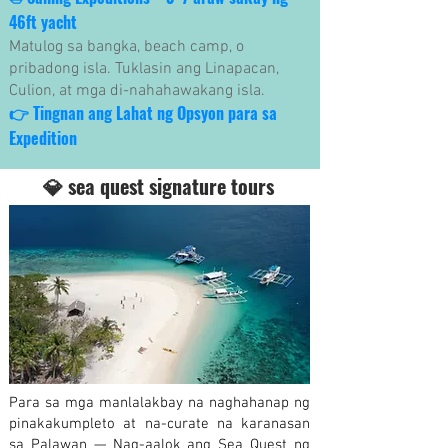
46ft yacht
Matulog sa bangka, beach camp, o
pribadong isla. Tuklasin ang Linapacan,
Culion, at mga di-nahahawakang isla.
👉
Tingnan ang Lahat ng Opsyon para sa
Expedition
💎 sea quest signature tours
Para sa mga manlalakbay na naghahanap ng
pinakakumpleto at na-curate na karanasan
sa Palawan — Nag-aalok ang Sea Quest ng