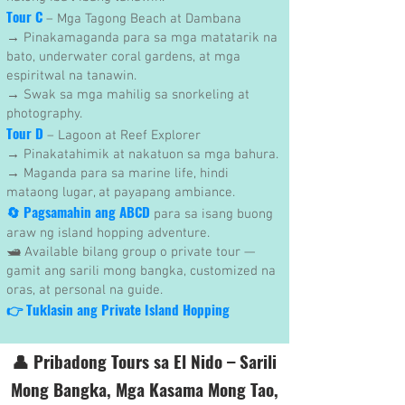
Tour C
– Mga Tagong Beach at Dambana
→ Pinakamaganda para sa mga matatarik na
bato, underwater coral gardens, at mga
espiritwal na tanawin.
→ Swak sa mga mahilig sa snorkeling at
photography.
Tour D
– Lagoon at Reef Explorer
→ Pinakatahimik at nakatuon sa mga bahura.
→ Maganda para sa marine life, hindi
mataong lugar, at payapang ambiance.
🔄 Pagsamahin ang ABCD
para sa isang buong
araw ng island hopping adventure.
🛥 Available bilang group o private tour —
gamit ang sarili mong bangka, customized na
oras, at personal na guide.
👉 Tuklasin ang Private Island Hopping
👤 Pribadong Tours sa El Nido – Sarili
Mong Bangka, Mga Kasama Mong Tao,