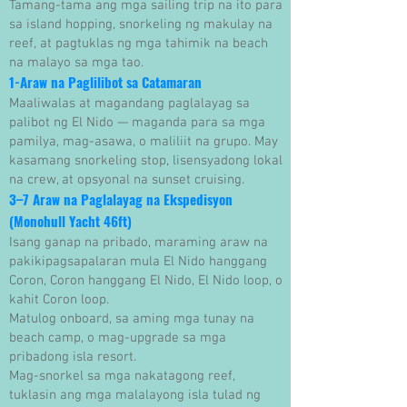
Tamang-tama ang mga sailing trip na ito para
sa island hopping, snorkeling ng makulay na
reef, at pagtuklas ng mga tahimik na beach
na malayo sa mga tao.
1-Araw na Paglilibot sa Catamaran
Maaliwalas at magandang paglalayag sa
palibot ng El Nido — maganda para sa mga
pamilya, mag-asawa, o maliliit na grupo. May
kasamang snorkeling stop, lisensyadong lokal
na crew, at opsyonal na sunset cruising.
3–7 Araw na Paglalayag na Ekspedisyon
(Monohull Yacht 46ft)
Isang ganap na pribado, maraming araw na
pakikipagsapalaran mula El Nido hanggang
Coron, Coron hanggang El Nido, El Nido loop, o
kahit Coron loop.
Matulog onboard, sa aming mga tunay na
beach camp, o mag-upgrade sa mga
pribadong isla resort.
Mag-snorkel sa mga nakatagong reef,
tuklasin ang mga malalayong isla tulad ng