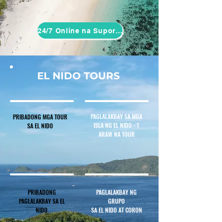
24/7 Online na Suporta
EL NIDO TOURS
PAGLALAKBAY SA MGA
PRIBADONG MGA TOUR
ISLA NG EL NIDO - 1
SA EL NIDO
ARAW NA TOUR
PRIBADONG
PAGLALAKBAY NG
PAGLALAKBAY SA EL
GRUPO
NIDO
SA EL NIDO AT CORON