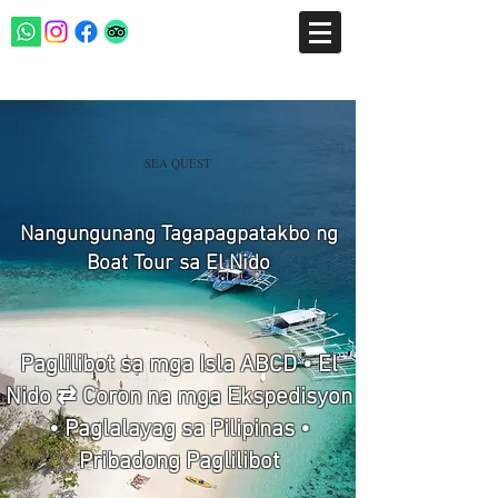
SEA QUEST
Nangungunang Tagapagpatakbo ng
Boat Tour sa El Nido
Paglilibot sa mga Isla ABCD • El
Nido ⇄ Coron na mga Ekspedisyon
• Paglalayag sa Pilipinas •
Pribadong Paglilibot