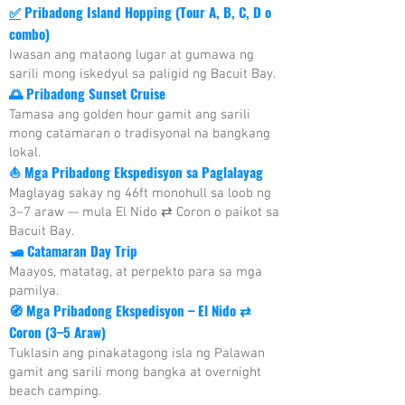
✅
Pribadong Island Hopping (Tour A, B, C, D o
combo)
Iwasan ang mataong lugar at gumawa ng
sarili mong iskedyul sa paligid ng Bacuit Bay.
🌅
Pribadong Sunset Cruise
Tamasa ang golden hour gamit ang sarili
mong catamaran o tradisyonal na bangkang
lokal.
⛵
Mga Pribadong Ekspedisyon sa Paglalayag
Maglayag sakay ng 46ft monohull sa loob ng
3–7 araw — mula El Nido ⇄ Coron o paikot sa
Bacuit Bay.
🛥
Catamaran Day Trip
Maayos, matatag, at perpekto para sa mga
pamilya.
🧭
Mga Pribadong Ekspedisyon – El Nido ⇄
Coron (3–5 Araw)
Tuklasin ang pinakatagong isla ng Palawan
gamit ang sarili mong bangka at overnight
beach camping.