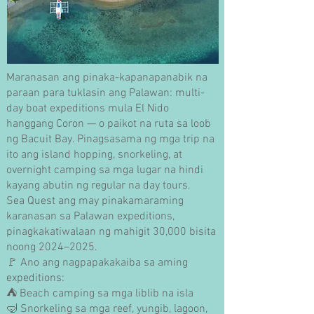
Maranasan ang pinaka-kapanapanabik na
paraan para tuklasin ang Palawan: multi-
day boat expeditions mula El Nido
hanggang Coron — o paikot na ruta sa loob
ng Bacuit Bay. Pinagsasama ng mga trip na
ito ang island hopping, snorkeling, at
overnight camping sa mga lugar na hindi
kayang abutin ng regular na day tours.
Sea Quest ang may pinakamaraming
karanasan sa Palawan expeditions,
pinagkakatiwalaan ng mahigit 30,000 bisita
noong 2024–2025.
🚩 Ano ang nagpapakakaiba sa aming
expeditions:
⛺ Beach camping sa mga liblib na isla
🤿 Snorkeling sa mga reef, yungib, lagoon,