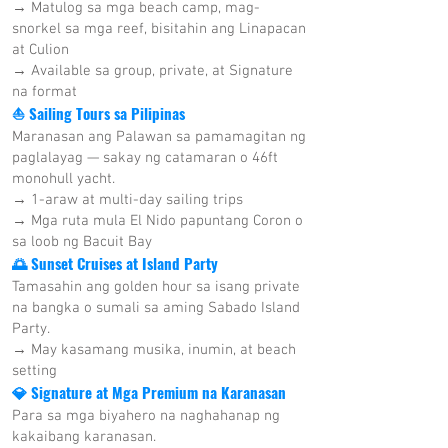
→ Matulog sa mga beach camp, mag-
snorkel sa mga reef, bisitahin ang Linapacan
at Culion
→ Available sa group, private, at Signature
na format
⛵ Sailing Tours sa Pilipinas
Maranasan ang Palawan sa pamamagitan ng
paglalayag — sakay ng catamaran o 46ft
monohull yacht.
→ 1-araw at multi-day sailing trips
→ Mga ruta mula El Nido papuntang Coron o
sa loob ng Bacuit Bay
🌅 Sunset Cruises at Island Party
Tamasahin ang golden hour sa isang private
na bangka o sumali sa aming Sabado Island
Party.
→ May kasamang musika, inumin, at beach
setting
💎 Signature at Mga Premium na Karanasan
Para sa mga biyahero na naghahanap ng
kakaibang karanasan.