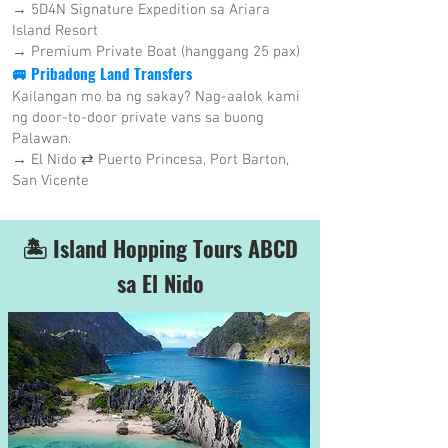
→ 5D4N Signature Expedition sa Ariara
Island Resort
→ Premium Private Boat (hanggang 25 pax)
🚐 Pribadong Land Transfers
Kailangan mo ba ng sakay? Nag-aalok kami
ng door-to-door private vans sa buong
Palawan.
→ El Nido ⇄ Puerto Princesa, Port Barton,
San Vicente
🏝️ Island Hopping Tours ABCD
sa El Nido