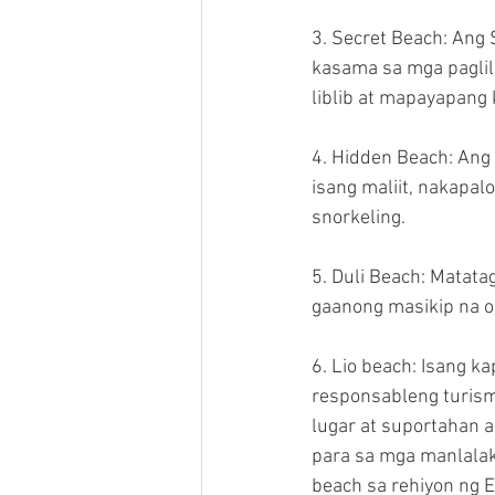
3. Secret Beach: Ang
kasama sa mga paglilib
liblib at mapayapang
4. Hidden Beach: Ang 
isang maliit, nakapa
snorkeling.
5. Duli Beach: Matatag
gaanong masikip na o
6. Lio beach: Isang k
responsableng turism
lugar at suportahan 
para sa mga manlalak
beach sa rehiyon ng E