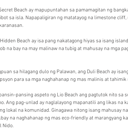
 Secret Beach ay mapupuntahan sa pamamagitan ng bangka
ot sa isla. Napapaligiran ng matatayog na limestone cliff, 
 karanasan.
Hidden Beach ay isa pang nakatagong hiyas sa isang island t
loob na bay na may malinaw na tubig at mahusay na mga pa
puan sa hilagang dulo ng Palawan, ang Duli Beach ay isang l
psyon para sa mga naghahanap ng mas malinis at tahimik n
apansin-pansing aspeto ng Lio Beach ang pagtutok nito sa su
o. Ang pag-unlad ay naglalayong mapanatili ang likas na 
ang lokal na komunidad. Ginagawa nitong isang mahusay na 
bay na naghahanap ng mas eco-friendly at marangyang ka
l Nido.