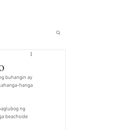
PRIBADONG TRANSFER
More...
o
ng buhangin ay 
 kahanga-hanga 
paglubog ng 
ga beachside 