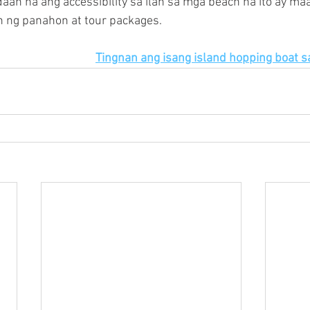
an na ang accessibility sa ilan sa mga beach na ito ay ma
 ng panahon at tour packages.
Tingnan ang isang island hopping boat s