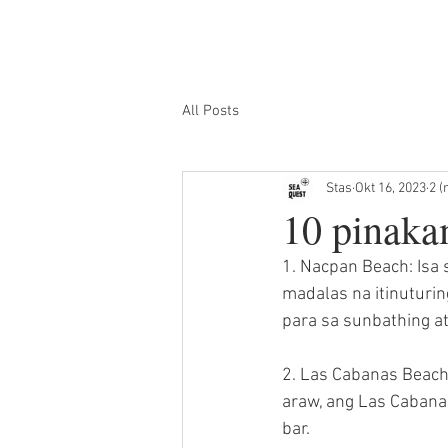
BAHAY
PAMAMASYAL SA MGA IS
All Posts
Stas
Okt 16, 2023
2 (
10 pinaka
1. Nacpan Beach: Isa
madalas na itinuturi
para sa sunbathing at
2. Las Cabanas Beach
araw, ang Las Cabana
bar.