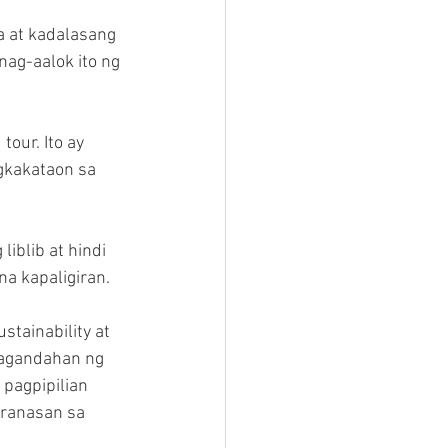
 at kadalasang 
nag-aalok ito ng 
our. Ito ay 
gkakataon sa 
iblib at hindi 
a kapaligiran.
stainability at 
kagandahan ng 
pagpipilian 
ranasan sa 