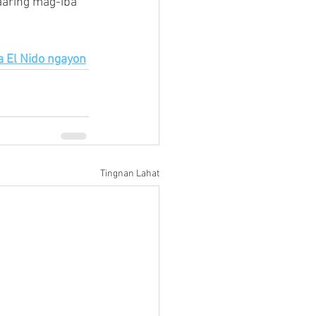
aaring mag-iba 
a El Nido ngayon
Tingnan Lahat