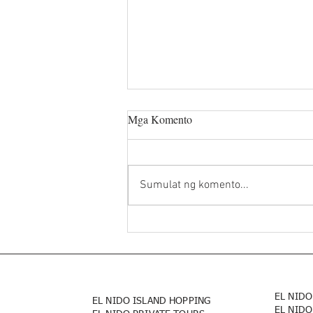
Pinakamahusay na Lugar para sa
Mga Komento
Snorkeling sa Island Hopping sa
El Nido
El Nido , na matatagpuan sa
Palawan, Pilipinas, ay kilala sa
Sumulat ng komento...
kanyang mga kamangha-
manghang tanawin at malinaw na
tubig, na ginagawang...
EL NIDO
EL NIDO ISLAND HOPPING
EL NIDO