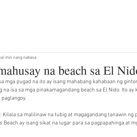
LA
MGA TOUR SA TAKIPSILIM
PRIBADONG MGA TOUR
na) min nang nabasa
mahusay na beach sa El Nid
 sa mga pugad na ito ay isang mahabang kahabaan ng ginto
ng na isa sa mga pinakamagandang beach sa El Nido. Ito ay
 paglangoy.
: Kilala sa malilinaw na tubig at magagandang tanawin ng 
s Beach ay isang sikat na lugar para sa pagpapahinga at m