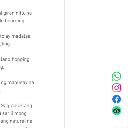
giran nito, na 
le boarding.
to ay madalas 
ling.
sland hopping 
g.
k ng mahusay na 
.
 Nag-aalok ang 
 sarili mong 
ang natural na 