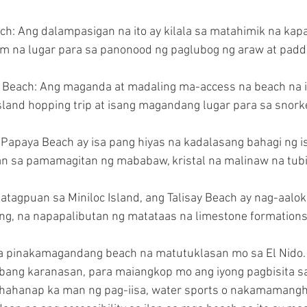
h: Ang dalampasigan na ito ay kilala sa matahimik na kapali
m na lugar para sa panonood ng paglubog ng araw at padd
Beach: Ang maganda at madaling ma-access na beach na i
island hopping trip at isang magandang lugar para sa snorke
 Papaya Beach ay isa pang hiyas na kadalasang bahagi ng i
awan sa pamamagitan ng mababaw, kristal na malinaw na tubi
tatagpuan sa Miniloc Island, ang Talisay Beach ay nag-aalo
ng, na napapalibutan ng matataas na limestone formations
ga pinakamagandang beach na matutuklasan mo sa El Nido.
bang karanasan, para maiangkop mo ang iyong pagbisita sa
hahanap ka man ng pag-iisa, water sports o nakamamangh