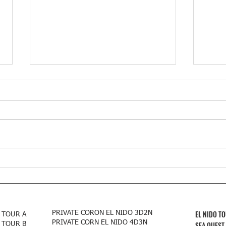
El Nido Coron Expedition
Mga p
iyong
palig
ng pe
EL NIDO T
PRIVATE CORON EL NIDO 3D2N
 TOUR A
PRIVATE CORN EL NIDO 4D3N
SEA QUEST
 TOUR B