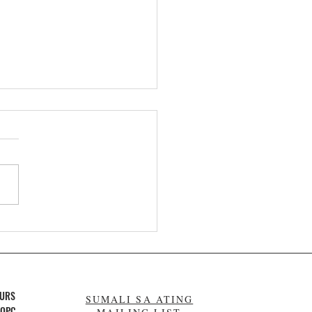
asyalan sa Pilipinas. Ang
 pakikipagsapalaran sa
id ng Palawan. Mag-ipon
ra
OURS
SUMALI SA ATING
 OPC